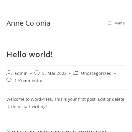
Zum
Inhalt
springen
Anne Colonia
Menü
Hello world!
Beitrags-
Beitrag
Beitrags-
admin
3. Mai 2022
Uncategorized
Autor:
veröffentlicht:
Kategorie:
Beitrags-
1 Kommentar
Kommentare:
Welcome to WordPress. This is your first post. Edit or delete
it, then start writing!