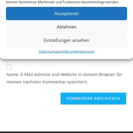
können bestimmte Merkmale und Funktionen beeinträchtigt werden.
Gib
Akzeptieren
deinen
Ablehnen
Namen
Gib
oder
deine
Einstellungen ansehen
Benutzernamen
E-
Gib
zum
Datenschutz­erklärung
Impressum
Mail-
deine
Kommentieren
Adresse
Website-
ein
zum
URL
Name, E-Mail-Adresse und Website in diesem Browser für
Kommentieren
ein
meinen nächsten Kommentar speichern.
ein
(optional)