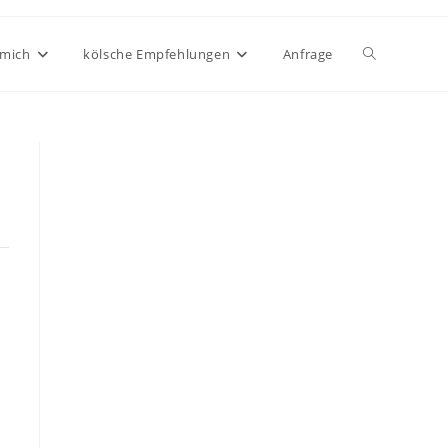
Website-
 mich
kölsche Empfehlungen
Anfrage
Suche
umschalten